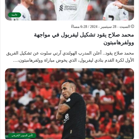
عالمية
السبت - 28 سبتمبر - 2024 / 6:28 مساءً
محمد صلاح يقود تشكيل ليفربول في مواجهة
وولفرهامبتون
محمد صلاح يقود.. أعلن المدرب الهولندي آرني سلوت عن تشكيل الفريق
الأول لكرة القدم بنادي ليفربول، الذي يخوض مباراة وولفرهامبتون،…
كأس السوبر الإفريقي