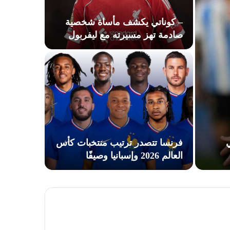
– كوناتي يكشف مأساة شخصية
صادمة تهز مسيرته مع ليفربول
 ميسي
فرنسا تتصدر ترتيب منتخبات كأس
العالم 2026 وإسبانيا وصيفًا