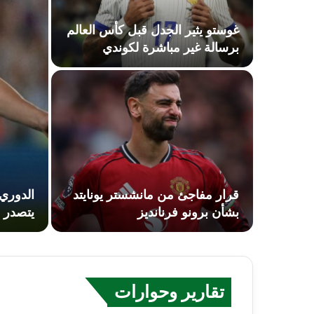
غوستو يثير الجدل قبل كأس العالم
برسالة غير مباشرة لكوندي
قرار مفاجئ من مانشستر يونايتد
بشأن برونو فرنانديز
يتصدر ا
تقارير وحوارات