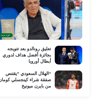
كورة عربية
تعليق رونالدو بعد تتويجه
بجائزة أفضل هداف لدوري
أبطال أوروبا
“الهلال السعودي “يقتنص
صفقة شراء كينجسلي كومان
من بايرن ميونيخ