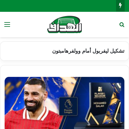
بحث عن
الق
تشكيل ليفربول أمام وولفرهامبتون