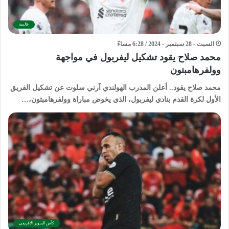
عالمية
السبت - 28 سبتمبر - 2024 / 6:28 مساءً
محمد صلاح يقود تشكيل ليفربول في مواجهة
وولفرهامبتون
محمد صلاح يقود.. أعلن المدرب الهولندي آرني سلوت عن تشكيل الفريق
الأول لكرة القدم بنادي ليفربول، الذي يخوض مباراة وولفرهامبتون،…
كأس السوبر الإفريقي