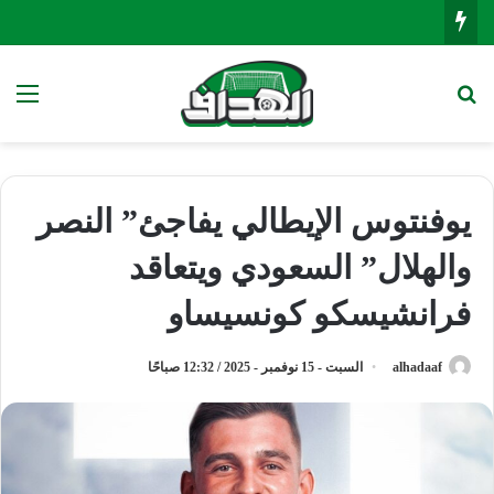
بحث عن
الق
يوفنتوس الإيطالي يفاجئ” النصر
والهلال” السعودي ويتعاقد
فرانشيسكو كونسيساو
alhadaaf
السبت - 15 نوفمبر - 2025 / 12:32 صباحًا