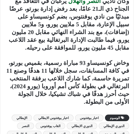
وكان ناديي
النصر والهلال
يرغبان في التعاقد مع
الجناح ذي الـ21 عامًا، بعد رفض إدارة بورتو، عرضًا
مبدئيًا من نادي يوفنتوس، بضم كونسيساو على
سبيل الإعارة، مقابل 5 ملايين يورو، و5 ملايين
(إضافات)، مع بند الشراء النهائي مقابل 20 مليون
يورو، فيما طالبت الإدارة البرتغالية بيع عقد اللاعب
مقابل 45 مليون يورو، للموافقة على رحيله.
وخاض كونسيساو 93 مباراة رسمية، بقميص بورتو،
في كافة المسابقات، سجل خلالها 11 هدفًا وصنع 11
تمريرة حاسمة، كما شارك اللاعب برفقة المنتخب
البرتغالي في بطولة كأس أمم أوروبا (يورو 2024)،
حيث أحرز هدفًا في شباك تشيكيا، خلال الجولة
الأولى من البطولة.
الوسوم
اخبار يوفنتوس
اخبار يوفنتوس الايطالي
الإيطالي
الدوري الإيطالي
الدوري الايطالي
القاب يوفنتوس
النصر
النصر السعودي
النصر الهلال
النصر والهلال
النصر والهلال اليوم