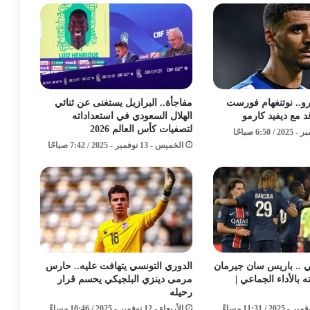
 يورو.. نوتنغهام فورست
مفاجأة.. البرازيل يستغنى عن ثنائي
قد مع ديفيد كارمو
الهلال السعودي في استعداداته
لتصفيات كأس العالم 2026
الخميس - 13 نوفمبر - 2025 / 7:42 صباحًا
ي .. باريس سان جيرمان
الدوري التونسي يتهافت عليه.. حارس
بالأداء الجماعي |
مرمى دينزي البلجيكي يحسم قرار
رحيله
الأربعاء - 12 نوفمبر - 2025 / 10:46 مساءً