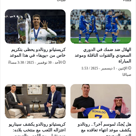
مساءً
صباحًا
الهلال ضد ضمك في الدوري
كريستيانو رونالدو يحظى بتكريم
السعودي والقنوات الناقلة وموعد
خاص من «يويفا» في هذا الموعد
المباراة
الأحد - 30 نوفمبر - 2025 / 3:30 مساءً
الإثنين - 1 ديسمبر - 2025 / 1:53
صباحًا
هل يُجدّد لموسم آخر؟.. رونالدو
كريستيانو رونالدو يكشف سيناريو
يكشف موعد انتهاء تعاقده مع
اعتزاله اللعب مع منتخب بلاده:
النصر السعودي
«مستقبلي بيد الله».. «الدون»