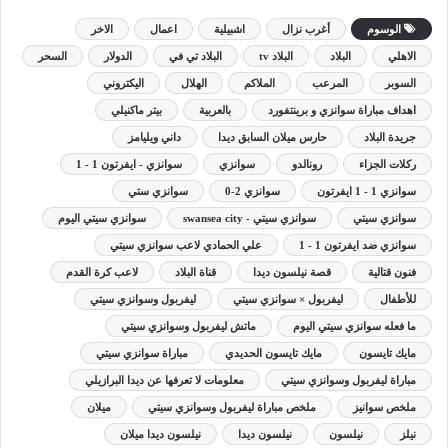
الوسوم
أغرب نزال
اشبيلية
اعمال
الاخر
الاهلي
البلاد
البلاد tv
البلاد تي في
الدولار
السحر
السوبر
المرعب
الملاكم
الهلال
اليكتروني
اهداف مباراة سوانزي و برينتفورد
بالعربية
بيتر ماكنيلي
جريدة البلاد
حارس ميلان السابق ديدا
داني ويليامز
ركلات الجزاء
رونالدو
سوانزي
سوانزي - ايفرتون 1 - 1
سوانزي 1 - 1 ايفرتون
سوانزي 2-0
سوانزي ستي
سوانزي سيتي
سوانزي سيتي - swansea city
سوانزي سيتي اليوم
سوانزي ضد ايفرتون 1 - 1
علي الحمادي لاعب سوانزي سيتي
فنون قتالية
قصة نيلسون ديدا
قناة البلاد
لاعب كرة القدم
للأطفال
ليفربول × سوانزي سيتي
ليفربول وسوانزي سيتي
ما فعله سوانزي سيتي اليوم
ماتش ليفربول وسوانزي سيتي
مايك تايسون
مايك تايسون الحديدي
مباراة سوانزي سيتي
مباراة ليفربول وسوانزي سيتي
معلومات لا تعرفها عن ديدا البرازيلي
ملخص سوانيز
ملخص مباراة ليفربول وسوانزي سيتي
ميلان
نيلز
نيلسون
نيلسون ديدا
نيلسون ديدا ميلان