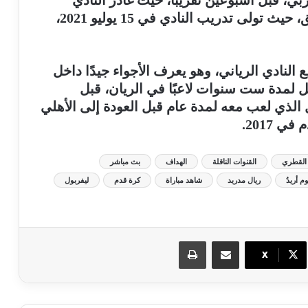
 قبل أسبوعين تقريبًا، حيث غادر النادي
العرباوي، بعد ثلاث سنوات قاد فيها الفريق، حيث تولى تدريب النادي في 15 يوليو 2021،
نادي الرياني، وهو يعرف الأجواء جيدًا داخل
، إذ بعد مغادرة الأهلي في 2007، ظل لمدة ست سنوات لاعبًا في الريان، قبل
ى أم صلال الذي لعب معه لمدة عام قبل العودة إلى الأهلي
 2017.
 القطري
القنوات الناقلة
الهداف
بث مباشر
 أريدُ
ريال مدريد
شاهد مباراة
كرة قدم
ليفربول
مشاركة عبر البريد
طباعة
X