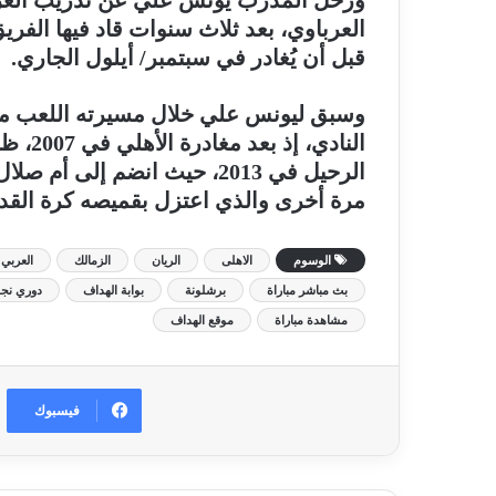
ورحل المدرب يونس علي عن تدريب العربي،
قبل أن يُغادر في سبتمبر/ أيلول الجاري.
وسبق ليونس علي خلال مسيرته اللعب مع ال
النادي
الرحيل في 2013، حيث انضم إل
مرة أخرى والذي اعتزل بقميصه كرة القدم في
الوسوم
الاهلى
الريان
الزمالك
العربي
بث مباشر مباراة
برشلونة
بوابة الهداف
دوري نجوم
مشاهدة مباراة
موقع الهداف
فيسبوك