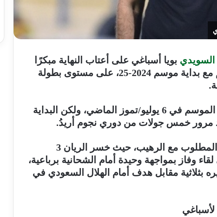
ي
السويدي
بويا أسباغي على أعتاب النهاية مبكرًا
بعد البداية المتراجعة للفريق هذا الموسم مع بداية موسم 2024-25، على مستوى بطولة
ة.
وتولى أسباغي تدريب الرهيب، مطلع هذا الموسم في 6 يوليو/تموز الماضي، ولكن البداية
عد مرور خمس جولات من دوري نجوم أريدُ.
لم يقدم السويدي المطلوب مع الرهيب، حيث خسر الريان 3
اء وفاز بمواجهة وحيدة أمام الشحانية برباعية،
 بثلاثية مقابل هدف أمام الهلال السعودي في
لأسباغي