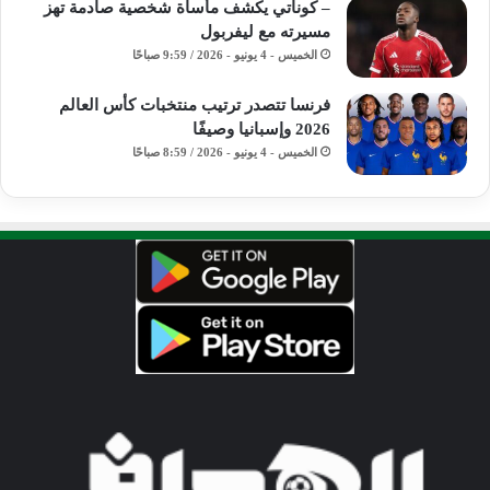
– كوناتي يكشف مأساة شخصية صادمة تهز
مسيرته مع ليفربول
الخميس - 4 يونيو - 2026 / 9:59 صباحًا
فرنسا تتصدر ترتيب منتخبات كأس العالم
2026 وإسبانيا وصيفًا
الخميس - 4 يونيو - 2026 / 8:59 صباحًا