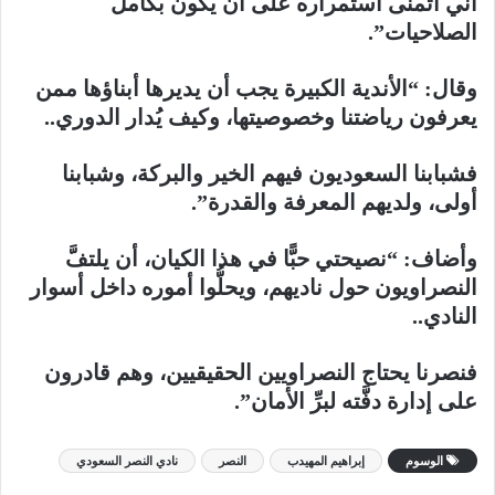
أني أتمنى استمراره على أن يكون بكامل
الصلاحيات”.
وقال: “الأندية الكبيرة يجب أن يديرها أبناؤها ممن
يعرفون رياضتنا وخصوصيتها، وكيف يُدار الدوري..
فشبابنا السعوديون فيهم الخير والبركة، وشبابنا
أولى، ولديهم المعرفة والقدرة”.
وأضاف: “نصيحتي حبًّا في هذا الكيان، أن يلتفَّ
النصراويون حول ناديهم، ويحلُّوا أموره داخل أسوار
النادي..
فنصرنا يحتاج النصراويين الحقيقيين، وهم قادرون
على إدارة دفَّته لبرِّ الأمان”.
الوسوم
إبراهيم المهيدب
النصر
نادي النصر السعودي