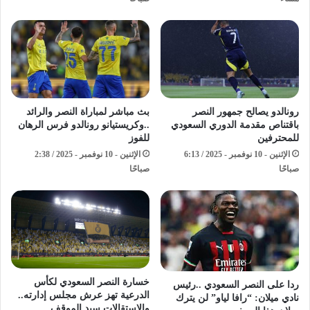
رونالدو يصالح جمهور النصر
بث مباشر لمباراة النصر والرائد
باقتناص مقدمة الدوري السعودي
..وكريستيانو رونالدو فرس الرهان
للمحترفين
للفوز
الإثنين - 10 نوفمبر - 2025 / 6:13
الإثنين - 10 نوفمبر - 2025 / 2:38
صباحًا
صباحًا
خسارة النصر السعودي لكأس
ردا على النصر السعودي ..رئيس
الدرعية تهز عرش مجلس إدارته..
نادي ميلان: “رافا لياو” لن يترك
والاستقالات سيد الموقف