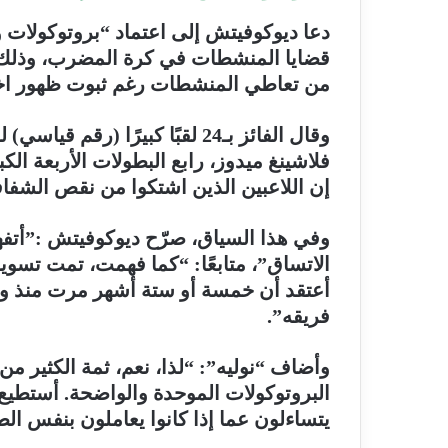
دعا ديوكوفيتش إلى اعتماد “بروتوكولات
قضايا المنشطات في كرة المضرب، وذلك إثر
من تعاطي المنشطات رغم ثبوت ظهور اختبار
وقال الفائز بـ24 لقبًا كبيرًا 
فلاشينغ ميدوز، رابع البطولات الأربعة الك
إن اللاعبين الذين اشتكوا من نقص الشفا
وفي هذا السياق، صرّح ديوكوفيتش :”أتفهم
الاتساق”، متابعًا: “كما فهمت، تمت تسوية
أعتقد أن خمسة أو ستة أشهر مرت منذ وصول 
فريقه”.
وأضاف “نوليه”: “لذا، نعم، ثمة الكثير م
البروتوكولات الموحدة والواضحة. أستطيع 
يتساءلون عما إذا كانوا يعاملون بنفس الط