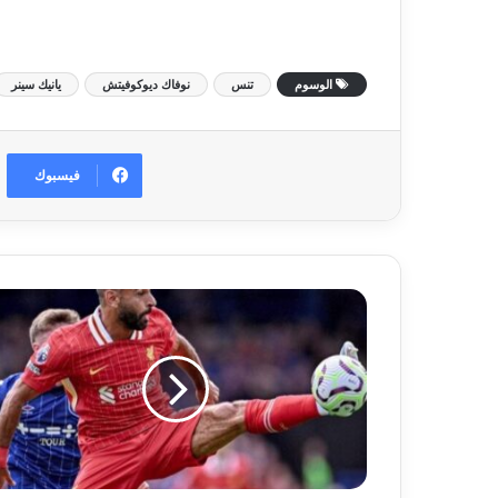
الوسوم
تنس
نوفاك ديوكوفيتش
يانيك سينر
فيسبوك