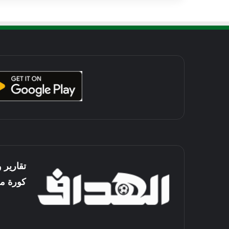
تقارير 
كورة م