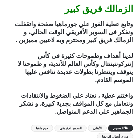
الزمالك فريق كبير
وتابع عطية الفوز علي جورماهيا صفحة واتقفلت
ونفكر فى السوبر الأفريقي الوقت الحالي، و
الزمالك فريق كبير ومحترم وبه لاعبين مميزين .
لدينا أهداف وطموحات كثيرة فى كأس
إنتركونتيننتال وكأس العالم للأندية، و طموحنا لا
يتوقف وينتظرنا بطولات عديدة ننافس عليها
الموسم القادم.
واختتم عطية ، نعتاد علي الضغوط والانتقادات
ونتعامل مع كل المواقف بجدية كبيرة، و نشكر
الجماهير علي الدعم المتواصل.
الوسوم
الأهلي
السوبر الإفريقي
جورماهيا
دوري أبطال إفريقيا