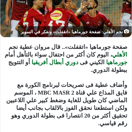
نجم الأهلي: صفحة جورماهيا «اتقفلت» ونفكر في السوبر
صفحة جورماهيا «اتقفلت»
.. قال مروان عطية نجم
الأهلي
، اليوم كان أكثر من احتفال سواء بالتأهل أمام
جورماهيا
الكيني فى
دوري أبطال أفريقيا
أو التتويج
ببطولة الدوري.
وأضاف عطية فى تصريحات لبرنامج الكورة مع
فايق المذاع علي قناة MBC MASR 2 ، الموسم
الماضي كان طويل للغاية وضغط كبير علي اللاعبين
ولكن استطعنا نحقق الفوز بالالقاب بجانب أيضا
تحقيق أكثر من 20 انتصارا فى بطولة الدوري وهو
رقم قياسي.