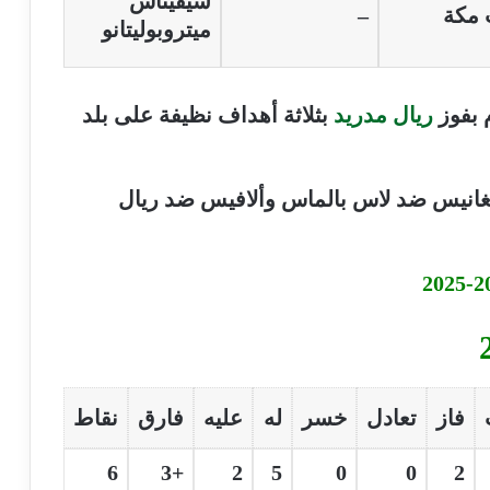
سيفيتاس
يت مكة
–
ميتروبوليتانو
 بفوز
ريال مدريد
بثلاثة أهداف نظيفة على بلد
 وهي ليغانيس ضد لاس بالماس وألافيس ضد ريال
فاز
تعادل
خسر
له
عليه
فارق
نقاط
6
+3
2
5
0
0
2