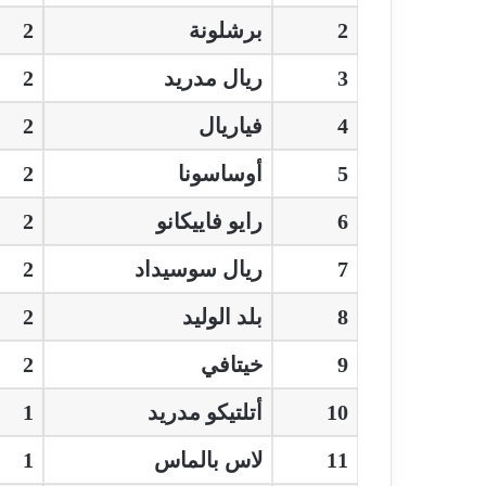
2
برشلونة
2
3
ريال مدريد
2
4
فياريال
2
5
أوساسونا
2
6
رايو فاييكانو
2
7
ريال سوسيداد
2
8
بلد الوليد
2
9
خيتافي
2
10
أتلتيكو مدريد
1
11
لاس بالماس
1