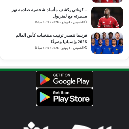
– كوناتي يكشف مأساة شخصية صادمة تهز
مسيرته مع ليفربول
الخميس - 4 يونيو - 2026 / 9:59 صباحًا
فرنسا تتصدر ترتيب منتخبات كأس العالم
2026 وإسبانيا وصيفًا
الخميس - 4 يونيو - 2026 / 8:59 صباحًا