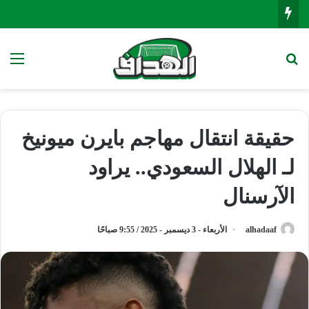
بحث عن
الق
حقيقة انتقال مهاجم بايرن ميونيخ
لـ الهلال السعودي.. يراود
الآرسنال
alhadaaf
الأربعاء - 3 ديسمبر - 2025 / 9:55 صباحًا