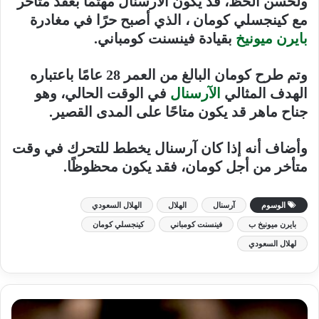
ولحسن الحظ، قد يكون الآرسنال مهتمًا بعقد متأخر
مع كينجسلي كومان ، الذي أصبح حرًا في مغادرة
بايرن ميونيخ
بقيادة فينسنت كومباني.
وتم طرح كومان البالغ من العمر 28 عامًا باعتباره
الهدف المثالي
الآرسنال
في الوقت الحالي، وهو
جناح ماهر قد يكون متاحًا على المدى القصير.
وأضاف أنه إذا كان آرسنال يخطط للتحرك في وقت
متأخر من أجل كومان، فقد يكون محظوظًا.
الوسوم
آرسنال
الهلال
الهلال السعودي
بايرن ميونيخ ب
فينسنت كومباني
كينجسلي كومان
لهلال السعودي