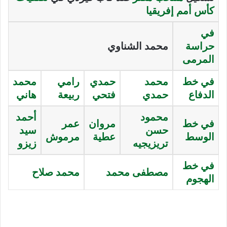
كأس أمم إفريقيا
في
حراسة
محمد الشناوي
المرمى
في خط
محمد
حمدي
رامي
محمد
الدفاع
حمدي
فتحي
ربيعة
هاني
محمود
أحمد
في خط
مروان
عمر
حسن
سيد
الوسط
عطية
مرموش
تريزيجيه
زيزو
في خط
مصطفى محمد
محمد صلاح
الهجوم