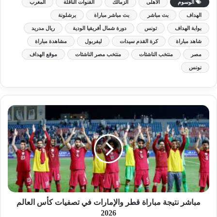
الوسوم
الاهلى
الزمالك
القنوات الناقلة
المغرب
الهداف
بث مباشر
بث مباشر مباراة
برشلونة
بوابة الهداف
تونس
دورة شمال أفريقيا الودية
ريال مدريد
شاهد مباراة
كرة القدم سيدات
ليفربول
مشاهدة مباراة
مصر
منتخب الناشئات
منتخب مصر الناشئات
موقع الهداف
نونس
مباشر نتيجة مباراة قطر والإمارات في تصفيات كأس العالم
2026