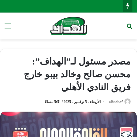
بحث عن
الق
مصدر مسئول لـ”الهداف”:
محسن صالح وخالد بيبو خارج
فريق النادي الأهلي
alhadaaf
الأربعاء - 5 نوفمبر - 2025 / 5:51 مساءً