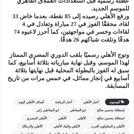
عطلة رسمية قبل استعدادات العملاق القاهري
للموسم الجديد.
ورفع الأهلي رصيده إلى 85 نقطة، بعدما خاض 33
لقاء، محققًا الفوز في 27 مباراة وتعادل في 4
لقاءات وخسر في مواجهتين، كما أحرز لاعبوه 74
هدفًا وتلقت شباكهم 26 هدفًا.
وتوج الأهلي رسميًا بلقب الدوري المصري الممتاز
لهذا الموسم، وقبل نهاية مبارياته بثلاثة أسابيع، كما
سبق له الفوز بالبطولة المحلية قبل نهايتها بثلاثة
أسابيع في إنجاز مماثل، في خمس مرات من تاريخ
المسابقة.
الوسوم
أخبار الأهلي
أخبار الرياضة
أهداف الأهلي اليوم
إستقالة محسن صالح
ابو المعاطي
ابو المعاطي زكي
استقالة محسن صالح
الأهلى
الأهلي
الأهلي المصري
الأهلي و المقاولون العرب
الأهلي والبنك الأهلي
الأهلي والزمالك