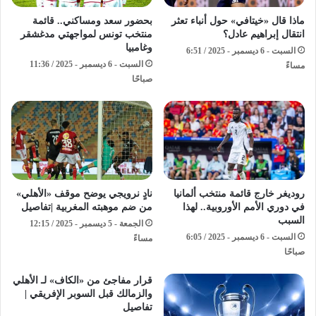
ماذا قال «خيتافي» حول أنباء تعثر
بحضور سعد ومساكني.. قائمة
انتقال إبراهيم عادل؟
منتخب تونس لمواجهتي مدغشقر
وغامبيا
السبت - 6 ديسمبر - 2025 / 6:51
السبت - 6 ديسمبر - 2025 / 11:36
مساءً
صباحًا
روديغر خارج قائمة منتخب ألمانيا
نادٍ نرويجي يوضح موقف «الأهلي»
في دوري الأمم الأوروبية.. لهذا
من ضم موهبته المغربية |تفاصيل
السبب
الجمعة - 5 ديسمبر - 2025 / 12:15
السبت - 6 ديسمبر - 2025 / 6:05
مساءً
صباحًا
قرار مفاجئ من «الكاف» لـ الأهلي
والزمالك قبل السوبر الإفريقي |
تفاصيل