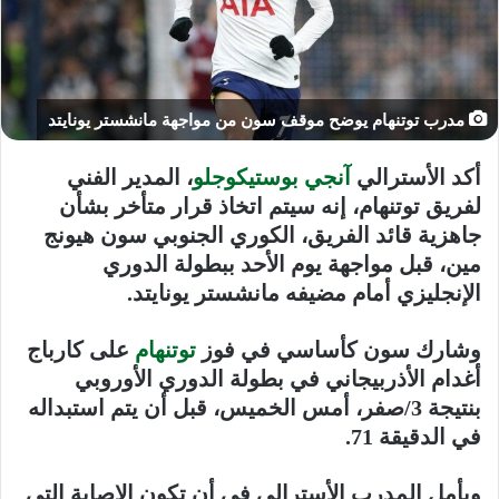
مدرب توتنهام يوضح موقف سون من مواجهة مانشستر يونايتد
أكد الأسترالي
آنجي بوستيكوجلو
، المدير الفني
لفريق توتنهام، إنه سيتم اتخاذ قرار متأخر بشأن
جاهزية قائد الفريق، الكوري الجنوبي سون هيونج
مين، قبل مواجهة يوم الأحد ببطولة الدوري
الإنجليزي أمام مضيفه مانشستر يونايتد.
وشارك سون كأساسي في فوز
توتنهام
على كارباج
أغدام الأذربيجاني في بطولة الدوري الأوروبي
بنتيجة 3/صفر، أمس الخميس، قبل أن يتم استبداله
في الدقيقة 71.
ويأمل المدرب الأسترالي في أن تكون الإصابة التي