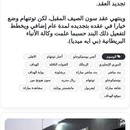
تجديد العقد.
وينتهي عقد سون الصيف المقبل، لكن توتنهام وضع
خيارا في عقده بتجديده لمدة عام إضافي ويخطط
لتفعيل ذلك البند حسبما علمت وكالة الأنباء
البريطانية (بي ايه ميديا).
الوسوم
آنجي بوستيكوجلو
أخبار توتنهام
الاهلى
الدوري الإنجليزي
الزمالك
القنوات الناقلة
الهداف
بث مباشر
بث مباشر مباراة
برشلونة
بوابة الهداف
بوستيكوجلو
توتنهام
ريال مدريد
سون هيونج مين
شاهد مباراة
ليفربول
مانشستر يونايتد
مشاهدة مباراة
موقع الهداف