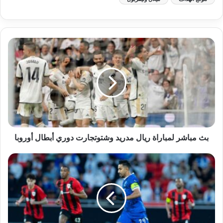
بث مباشر لمباراة ريال مدريد وشتوتجارت دوري أبطال أوروبا