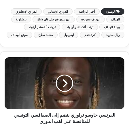
الوسوم
أخبار الرياضة
الدوري الإسباني
الدوري الإنجليزي
الهداف
الهداف سبورت
الهولندي فيرجيل فان دايك
برشلونة
بوابة الهداف
ترنت ألكساندر أرنولد
ترينت ألكسندر أرنولد
ريال مدريد
كرة قدم
ليفربول
محمد صلاح
موقع الهداف
الفرنسي جاوسو تراوري ينضم إلى الصفاقسي التونسي
للمنافسة على لقب الدوري