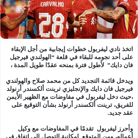
اتخذ نادي ليفربول خطوات إيجابية من أجل الإبقاء
على أحد نجومه للبقاء في قلعة “الهولندي فيرجيل
فان دايك” لأطول فترة بمنحه عقدًا طويل المدة ،
ويدخل قائمة التجديد كل من محمد صلاح والهولندي
فيرجيل فان دايك والإنجليزي ترينت ألكسندر أرنولد
،حيث دخل ليفربول في مفاوضات مع الظهير الأيمن
للفريق، ترينت ألكسندر أرنولد بشأن التوقيع على
عقد جديد.
وأحرز ليفربول تقدمًا في المفاوضات مع وكيل
أعماله، ومن المتوقع إمكانية التوصل إلى اتفاق في