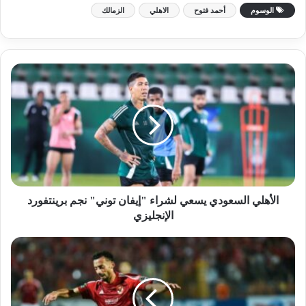
الوسوم
أحمد فتوح
الاهلي
الزمالك
الأهلي السعودي يسعي لشراء "إيفان توني" نجم برينتفورد
الإنجليزي