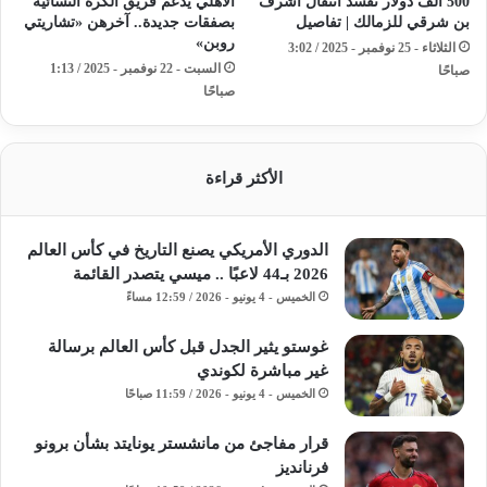
500 ألف دولار تفسد انتقال أشرف
الأهلي يدعم فريق الكرة النسائية
بن شرقي للزمالك | تفاصيل
بصفقات جديدة.. آخرهن «تشاريتي
روبن»
الثلاثاء - 25 نوفمبر - 2025 / 3:02
السبت - 22 نوفمبر - 2025 / 1:13
صباحًا
صباحًا
الأكثر قراءة
الدوري الأمريكي يصنع التاريخ في كأس العالم
2026 بـ44 لاعبًا .. ميسي يتصدر القائمة
الخميس - 4 يونيو - 2026 / 12:59 مساءً
غوستو يثير الجدل قبل كأس العالم برسالة
غير مباشرة لكوندي
الخميس - 4 يونيو - 2026 / 11:59 صباحًا
قرار مفاجئ من مانشستر يونايتد بشأن برونو
فرنانديز