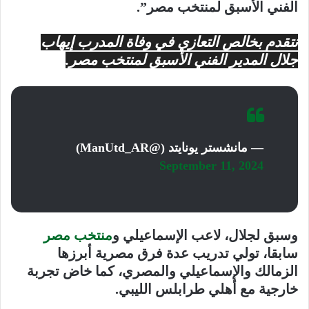
الفني الأسبق لمنتخب مصر”.
نتقدم بخالص التعازي في وفاة المدرب إيهاب
جلال المدير الفني الأسبق لمنتخب مصر.
— مانشستر يونايتد (@ManUtd_AR)
September 11, 2024
وسبق لجلال، لاعب الإسماعيلي و
منتخب مصر
سابقا، تولي تدريب عدة فرق مصرية أبرزها
الزمالك والإسماعيلي والمصري، كما خاض تجربة
خارجية مع أهلي طرابلس الليبي.