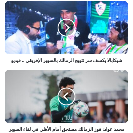
شيكابالا يكشف سر تتويج الزمالك بالسوبر الإفريقي .. فيديو
محمد عواد: فوز الزمالك مستحق أمام الأهلي في لقاء السوبر