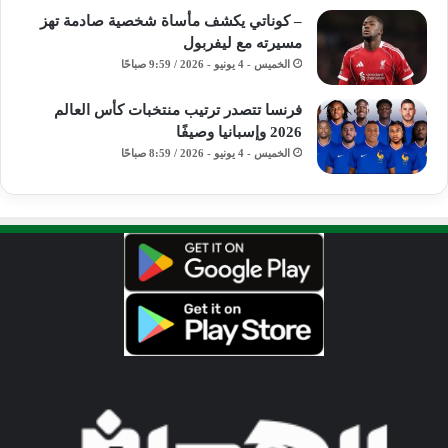
– كوناتي يكشف مأساة شخصية صادمة تهز
مسيرته مع ليفربول
الخميس - 4 يونيو - 2026 / 9:59 صباحًا
فرنسا تتصدر ترتيب منتخبات كأس العالم
2026 وإسبانيا وصيفًا
الخميس - 4 يونيو - 2026 / 8:59 صباحًا