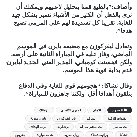
وأضاف:”بالطبع قمنا بتحليل لاعبيهم ويمكنك أن
ترى بالفعل أن الكثير من الأشياء تسير بشكل جيد
للغاية. تقريبا كل تسديدة لهم على المرمى تصبح
هدفا”.
وتعادل ليفركوزن مع مضيفه بايرن في الموسم
الماضي، وفاز عليه في المباراة الثانية على أرضه.
ولكن فينسنت كومباني، المدير الفني الجديد لبايرن،
قدم بداية قوية هذا الموسم.
وقال تشاكا: “هجومهم قوي للغاية وفي الدفاع
يتلقون أهدافا أقل. ولكننا جاهزون للمباراة”.
الوسوم
الاهلى
الدوري الألماني
الزمالك
القنوات الناقلة
الهداف
باير ليفركوزن
بايرن ميونخ
بث مباشر
بث مباشر مباراة
برشلونة
بوابة الهداف
تشاكا
جرانيت تشاكا
ريال مدريد
شاهد مباراة
ليفربول