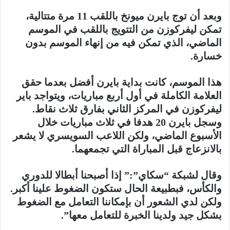
وبعد أن توج بايرن ميونخ باللقب 11 مرة متتالية،
تمكن ليفركوزن من التتويج باللقب في الموسم
الماضي، الذي تمكن فيه من إنهاء الموسم بدون
خسارة.
هذا الموسم، كانت بداية بايرن أفضل بعدما حقق
العلامة الكاملة في أول أربع مباريات، ويتواجد باير
ليفركوزن في المركز الثاني بفارق ثلاث نقاط.
وسجل بايرن 20 هدفا في ثلاث مباريات خلال
الأسبوع الماضي، ولكن اللاعب السويسري لا يشعر
بالانزعاج قبل المباراة التي تجمعهما.
وقال لشبكة “سكاي”:” إذا أصبحنا أبطالا للدوري
والكأس، فبطبيعة الحال ستكون الضغوط علينا أكبر.
ولكن لدي الشعور أن بإمكاننا التعامل مع الضغوط
بشكل جيد ولدينا الخبرة للتعامل معها”.