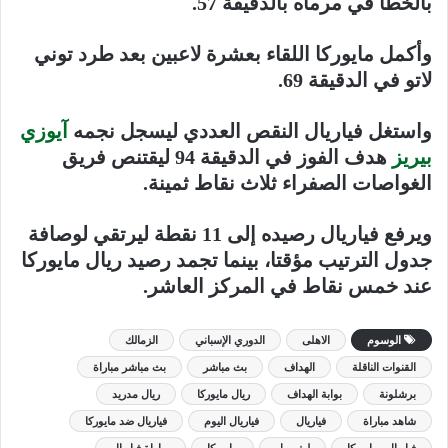
بالخطأ في مرماه بالدقيقة 57.
وأكمل مايوركا اللقاء بعشرة لاعبين بعد طرد توني
لاتو في الدقيقة 69.
واستغل فياريال النقص العددي ليسجل نجمه
آيوزي
بيريز
هدف الفوز في الدقيقة 94 ليقتنص فريق
الغواصات الصفراء ثلاث نقاط ثمينة.
ويرفع فياريال رصيده إلى 11 نقطة ليرتقي لوصافة
جدول الترتيب مؤقتا، بينما تجمد رصيد ريال مايوركا
عند خمس نقاط في المركز العاشر.
الوسوم
الاهلى
الدوري الإسباني
الزمالك
القنوات الناقلة
الهداف
بث مباشر
بث مباشر مباراة
برشلونة
بوابة الهداف
ريال مايوركا
ريال مدريد
شاهد مباراة
فياريال
فياريال اليوم
فياريال ضد مايوركا
فياريال ومايوركا
ليفربول
مايوركا
مباراة فياريال