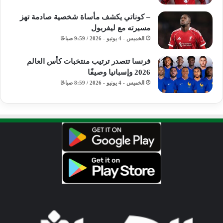
– كوناتي يكشف مأساة شخصية صادمة تهز
مسيرته مع ليفربول
الخميس - 4 يونيو - 2026 / 9:59 صباحًا
فرنسا تتصدر ترتيب منتخبات كأس العالم
2026 وإسبانيا وصيفًا
الخميس - 4 يونيو - 2026 / 8:59 صباحًا