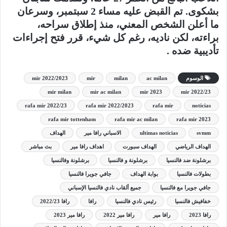
بشكوى. تم القبض عليه مساء 2 سبتمبر، وسرعان
ما أعلن الشخص المعني، منذ إطلاق سراحه،
براءته، لكن ناديه، رغم كل شيء، قرر فتح إجراءات
تأديبية ضده .
الوسوم
ac milan
milan
mir
mir 2022/2023
mir milan
mir ac milan
mir 2023
mir 2022/23
rafa mir 2022/23
rafa mir 2022/2023
rafa mir
noticias
rafa mir tottenham
rafa mir ac milan
rafa mir 2023
svmm
ultimas noticias
الاسباني رافا مير
الهداف
الهداف الرياضي
الهداف سبورت
اهداف رافا مير
بث مباشر
برشلونة ضد فالنسيا
برشلونة و فالنسيا
برشلونة وفالنسيا
بطولات فالنسيا
بوابة الهداف
جافي جويرا فالنسيا
جافي جويرا مع فالنسيا
جميع ألقاب نادي فالنسيا الإسباني
خفافيش فالنسيا
رئيس نادي فالنسيا
رافا
رافا 2022/23
رافا 2023
رافا مير
رافا مير 2022
رافا مير 2023