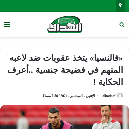
بحث عن
الق
«فالنسيا» يتخذ عقوبات ضد لاعبه
المتهم في فضيحة جنسية ..أعرف
الحكاية !
alhadaaf
الإثنين - 9 سبتمبر - 2024 / 7:56 مساءً