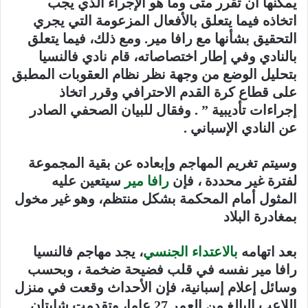
يمكنها أن تقرر متى وما هو الإجراء الذي يجب
اتخاذه فيما يتعلق بالأفعال المزعومة التي يجري
التحقيق بشأنها مع رافا مير. ومع ذلك، فيما يتعلق
بالنادي وفي إطار اختصاصاته، قام نادي فالنسيا
بتحليل الوضع من وجهة نظر نظام العقوبات المطبق
على قطاع كرة القدم الاحترافي وقرر اتخاذ
إجراءات تأديبية ” . وفقال للبيان الصحفي الصادر
عن النادي الإسباني .
وسيتم تغريم المهاجم وإبعاده عن بقية المجموعة
لفترة غير محددة ، فإن
رافا مير
سيتعين عليه
المثول أمام المحكمة بشكل منتظم، وهو غير مخول
بمغادرة البلاد
بعد اتهامه
بالاعتداء الجنسي
، يجد مهاجم فالنسيا
رافا مير نفسه في قلب فضيحة ضخمة ، وبحسب
وسائل إعلام إسبانية، فإن الأحداث وقعت في منزل
اللاعب البالغ من العمر 27 عاما، وتقدمت شابتان