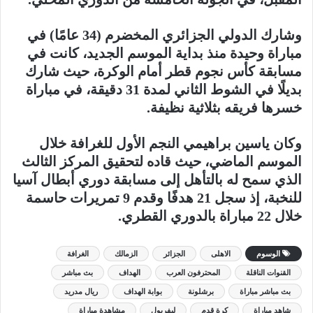
وشارك الدولي الجزائري المخضرم (34 عامًا) في
مباراة وحيدة منذ بداية الموسم الجديد، كانت في
مسابقة كأس نجوم قطر أمام الوكرة، حيث شارك
بديلًا في الشوط الثاني لمدة 31 دقيقة، في مباراة
خسرها فريقه بثلاثية نظيفة.
وكان ياسين براهيمي النجم الأول للغرافة خلال
الموسم الماضي، حيث قاده لتحقيق المركز الثالث
الذي سمح له بالتأهل إلى مسابقة دوري أبطال آسيا
للنخبة، إذ سجل 21 هدفًا وقدم 9 تمريرات حاسمة
خلال 22 مباراة بالدوري القطري.
الوسوم
الاهلى
الجزائر
الزمالك
الغرافة
القنوات الناقلة
المحترفون العرب
الهداف
بث مباشر
بث مباشر مباراة
برشلونة
بوابة الهداف
ريال مدريد
شاهد مباراة
كرة قدم
ليفربول
مشاهدة مباراة