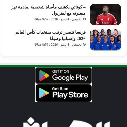
– كوناتي يكشف مأساة شخصية صادمة تهز
مسيرته مع ليفربول
الخميس - 4 يونيو - 2026 / 9:59 صباحًا
فرنسا تتصدر ترتيب منتخبات كأس العالم
2026 وإسبانيا وصيفًا
الخميس - 4 يونيو - 2026 / 8:59 صباحًا