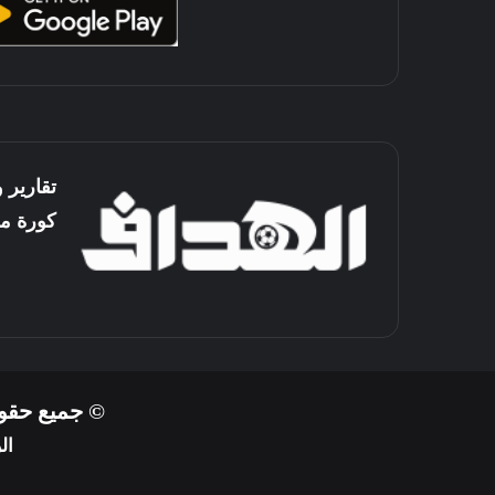
تقارير 
كورة م
© جميع حقوق 
ال