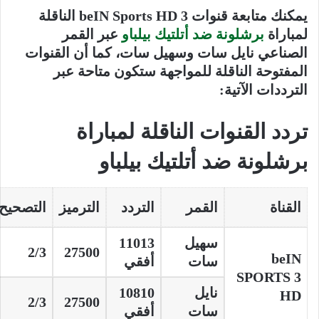
يمكنك متابعة قنوات beIN Sports HD 3 الناقلة
لمباراة
برشلونة ضد أتلتيك بيلباو
عبر القمر
الصناعي نايل سات وسهيل سات، كما أن القنوات
المفتوحة الناقلة للمواجهة ستكون متاحة عبر
الترددات الآتية:
تردد القنوات الناقلة لمباراة
برشلونة ضد أتلتيك بيلباو
القناة
القمر
التردد
الترميز
التصحيح
سهيل
11013
2/3
27500
beIN
سات
أفقي
SPORTS 3
نايل
10810
HD
2/3
27500
سات
أفقي