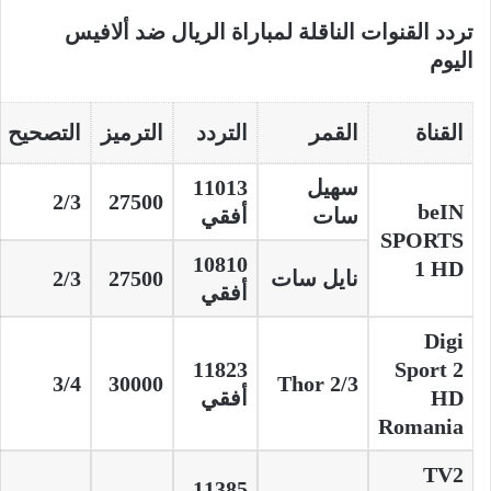
تردد القنوات الناقلة لمباراة الريال ضد ألافيس
اليوم
القناة
القمر
التردد
الترميز
التصحيح
سهيل
11013
2/3
27500
beIN
سات
أفقي
SPORTS
10810
1 HD
نايل سات
27500
2/3
أفقي
Digi
11823
Sport 2
3/4
30000
Thor 2/3
HD
أفقي
Romania
TV2
11385