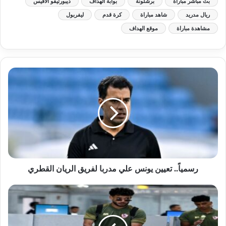
بث مباشر مباراة
برشلونة
بوابة الهداف
ديبورتيفو ألافيس
ريال مدريد
شاهد مباراة
كرة قدم
ليفربول
مشاهدة مباراة
موقع الهداف
رسمياً.. تعيين يونس علي مدربا لفريق الريان القطري