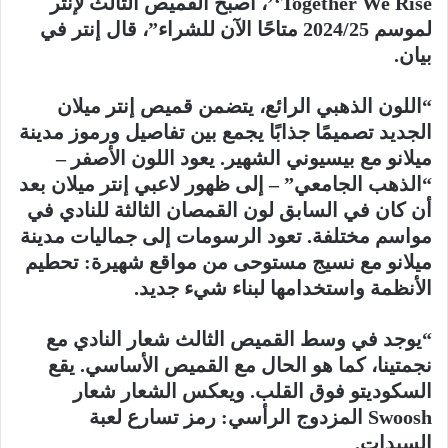
‘Together We Rise’، أصبح القميص الثالث لإنتر
لموسم 2024/25 متاحًا الآن للشراء”، قال إنتر في
بيان.
“اللون الذهبي الرائع، يتضمن قميص إنتر ميلان
الجديد تصميمًا جذابًا يجمع بين تفاصيل ورموز مدينة
ميلانو مع بيسيوني الشهير. يعود اللون الأصفر –
“الذهب الجامعي” – إلى ظهور لاعبي إنتر ميلان بعد
أن كان في السابق لون القمصان الثالثة للنادي في
مواسم مختلفة. تعود الرسومات إلى جماليات مدينة
ميلانو مع نسيج مستوحى من مواقع شهيرة: تحطيم
الأنظمة واستخدامها لبناء شيء جديد.
“يوجد في وسط القميص الثالث شعار النادي مع
نجمتينا، كما هو الحال مع القميص الأساسي. يقع
السكوديتو فوق القلب. ويعكس الشعار شعار
Swoosh المزدوج الرأسي: رمز تسارع لعبة
السيدات.