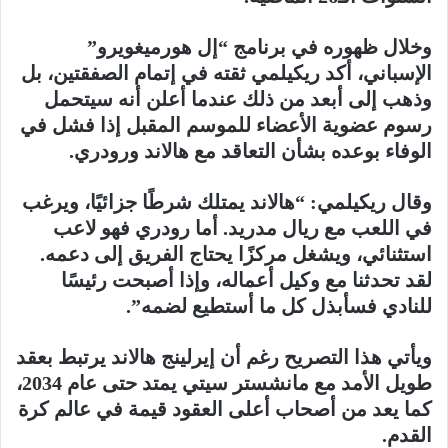
وخلال ظهوره في برنامج “إل هورميغويرو”
الإسباني، أكد ريكيلمي ثقته في إتمام الصفقتين، بل
وذهب إلى أبعد من ذلك عندما أعلن أنه سيتحمل
رسوم عضوية الأعضاء للموسم المقبل إذا فشل في
الوفاء بوعده بشأن التعاقد مع
هالاند
و
رودري
.
وقال ريكيلمي: “هالاند يمتلك شرطًا جزائيًا، ويرغب
في اللعب مع
ريال مدريد
. أما رودري فهو لاعب
استثنائي، ويشغل مركزًا يحتاج الفريق إلى دعمه.
لقد تحدثنا مع وكيل أعماله، وإذا أصبحت رئيسًا
للنادي فسأبذل كل ما أستطيع لضمه”.
ويأتي هذا التصريح رغم أن
إيرلينج هالاند
يرتبط بعقد
طويل الأمد مع
مانشستر سيتي
يمتد حتى عام 2034،
كما يعد من أصحاب أعلى العقود قيمة في عالم كرة
القدم.