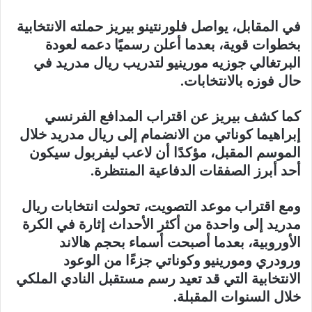
في المقابل، يواصل
فلورنتينو بيريز
حملته الانتخابية
بخطوات قوية، بعدما أعلن رسميًا دعمه لعودة
البرتغالي
جوزيه مورينيو
لتدريب
ريال مدريد
في
حال فوزه بالانتخابات.
كما كشف بيريز عن اقتراب المدافع الفرنسي
إبراهيما كوناتي
من الانضمام إلى
ريال مدريد
خلال
الموسم المقبل، مؤكدًا أن لاعب
ليفربول
سيكون
أحد أبرز الصفقات الدفاعية المنتظرة.
ومع اقتراب موعد التصويت، تحولت انتخابات
ريال
مدريد
إلى واحدة من أكثر الأحداث إثارة في
الكرة
الأوروبية
، بعدما أصبحت أسماء بحجم
هالاند
و
رودري
و
مورينيو
و
كوناتي
جزءًا من الوعود
الانتخابية التي قد تعيد رسم مستقبل النادي الملكي
خلال السنوات المقبلة.