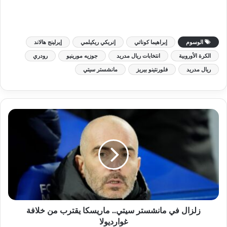
الوسوم
إبراهيما كوناتي
إنريكي ريكيلمي
إيرلينج هالاند
الكرة الأوروبية
انتخابات ريال مدريد
جوزيه مورينيو
رودري
ريال مدريد
فلورنتينو بيريز
مانشستر سيتي
زلزال في مانشستر سيتي.. ماريسكا يقترب من خلافة
غوارديولا