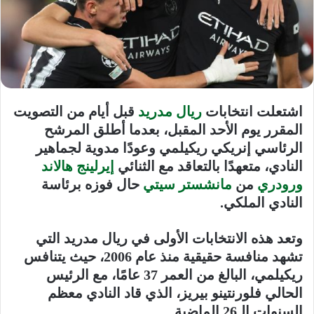
اشتعلت انتخابات
ريال مدريد
قبل أيام من التصويت
المقرر يوم الأحد المقبل، بعدما أطلق المرشح
الرئاسي إنريكي ريكيلمي وعودًا مدوية لجماهير
النادي، متعهدًا بالتعاقد مع الثنائي
إيرلينج هالاند
و
رودري
من
مانشستر سيتي
حال فوزه برئاسة
النادي الملكي.
وتعد هذه الانتخابات الأولى في
ريال مدريد
التي
تشهد منافسة حقيقية منذ عام 2006، حيث يتنافس
ريكيلمي، البالغ من العمر 37 عامًا، مع الرئيس
الحالي
فلورنتينو بيريز
، الذي قاد النادي معظم
السنوات الـ26 الماضية.