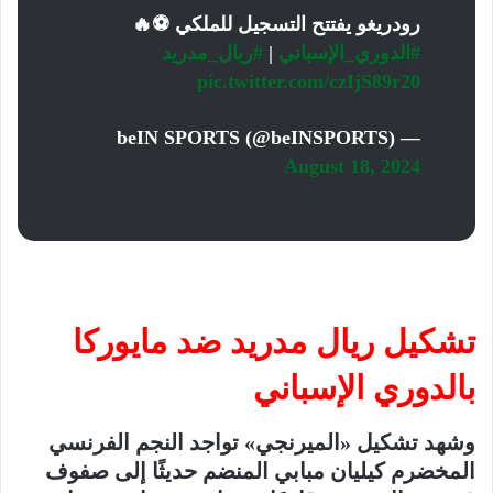
رودريغو يفتتح التسجيل للملكي ⚽️🔥
#الدوري_الإسباني
|
#ريال_مدريد
pic.twitter.com/czIjS89r20
— beIN SPORTS (@beINSPORTS)
August 18, 2024
تشكيل ريال مدريد ضد مايوركا
بالدوري الإسباني
وشهد تشكيل «الميرنجي» تواجد النجم الفرنسي
المخضرم كيليان مبابي المنضم حديثًا إلى صفوف