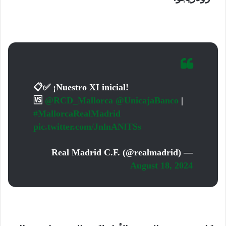
📋✅ ¡Nuestro XI inicial!
🆚
@RCD_Mallorca
@UnicajaBanco
|
#MallorcaRealMadrid
pic.twitter.com/JnlnANlTSs
— Real Madrid C.F. (@realmadrid)
August 18, 2024