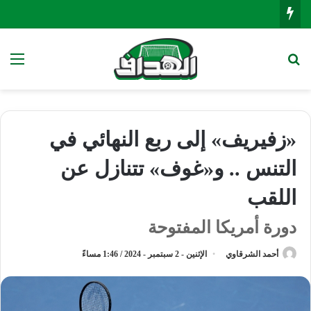
بحث عن
الق
«زفيريف» إلى ربع النهائي في
التنس .. و«غوف» تتنازل عن
اللقب
دورة أمريكا المفتوحة
أحمد الشرقاوي
الإثنين - 2 سبتمبر - 2024 / 1:46 مساءً