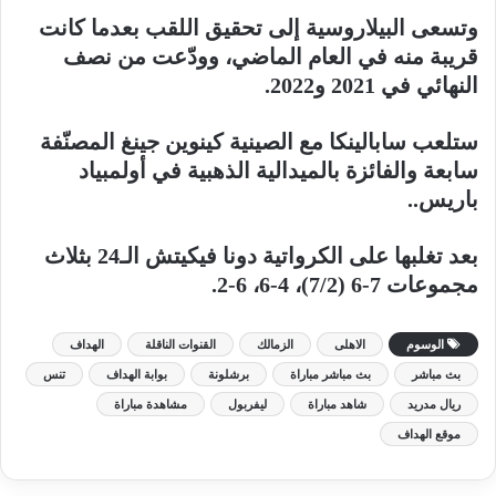
وتسعى البيلاروسية إلى تحقيق اللقب بعدما كانت
قريبة منه في العام الماضي، وودّعت من نصف
النهائي في 2021 و2022.
ستلعب سابالينكا مع الصينية كينوين جينغ المصنّفة
سابعة والفائزة بالميدالية الذهبية في أولمبياد
باريس..
بعد تغلبها على الكرواتية دونا فيكيتش الـ24 بثلاث
مجموعات 7-6 (7/2)، 4-6، 6-2.
الوسوم
الاهلى
الزمالك
القنوات الناقلة
الهداف
بث مباشر
بث مباشر مباراة
برشلونة
بوابة الهداف
تنس
ريال مدريد
شاهد مباراة
ليفربول
مشاهدة مباراة
موقع الهداف