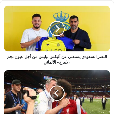
النصر السعودي يستغني عن أليكس تيليس من أجل عيون نجم
«لايبزج» الألماني