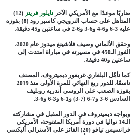
ضاربًا موعدًا مع الأمريكي الآخر
تايلور فريتز
(12)
المتأهل على حساب النرويجي كاسبر رود (8) بفوزه
عليه 3-6 و6-4 و6-3 و6-2 في ساعتين و45 دقيقة.
وحقق الألماني وصيف فلاشينغ ميدوز عام 2020،
الفوز الـ450 في مسيرته في مباراة امتدت إلى
ساعتين و40 دقيقة.
كما تأهّل البلغاري غريغور ديميتروف، المصنف
تاسعًا، للدور ربع النهائي للمرة الأولى منذ 2019
بفوزه الصعب على الروسي أندريه روبليف
السادس 6-3 و7-6 (7-3) و1-6 و3-6 و6-3.
ويواجه ديميتروف في الدور المقبل في مشاركته
الـ14 تواليا في دورة أمريكا المفتوحة، الأمريكي
فرانسيس تيافو (20) الفائز على الأسترالي أليكسي