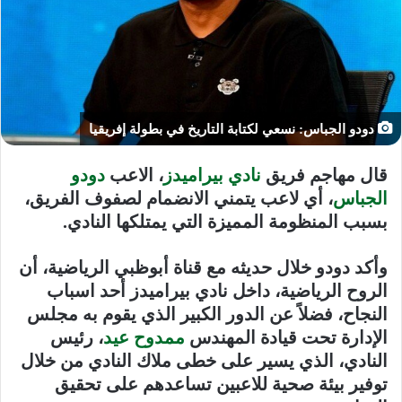
دودو الجباس: نسعي لكتابة التاريخ في بطولة إفريقيا
قال مهاجم فريق
نادي بيراميدز
، الاعب
دودو
الجباس
، أي لاعب يتمني الانضمام لصفوف الفريق،
بسبب المنظومة المميزة التي يمتلكها النادي
.
وأكد دودو خلال حديثه مع قناة أبوظبي الرياضية، أن
الروح الرياضية، داخل نادي بيراميدز أحد اسباب
النجاح، فضلاً عن الدور الكبير الذي يقوم به مجلس
الإدارة تحت قيادة المهندس
ممدوح عيد
، رئيس
النادي، الذي يسير على خطى ملاك النادي من خلال
توفير بيئة صحية للاعبين تساعدهم على تحقيق