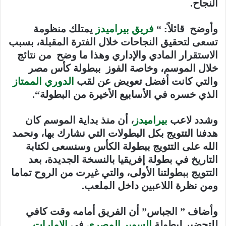
النجاح
.
وأوضح قائلاً: “
فريق بيراميدز
يمتلك منظومة
تسعى لتحقيق النجاحات خلال الفترة المقبلة، بسبب
الاستقرار المادي والإداري وهذا ما وضح من نتائج
خلال الموسم، وخاصة الفوز ببطولة كأس مصر
والتي كانت أفضل تعويض عن لقب
الدوري الممتاز
الذي خسره في الأسابيع الأخيرة من البطولة
“.
وشدد لاعب
بيراميدز
، أن منذ بداية الموسم كان
هدفنا التتويج بكل البطولات التي نشارك بها، ونحمد
الله على التتويج ببطولة الكأس وسنسعى لكتابة
التاريخ في بطولة إفريقيا بالنسخة الجديدة، بعد
التتويج ببطولتنا الأولى، والتي غيرت من الروح تماما
ومن نظرة اللاعبين داخل الملعب
.
وأضاف ” الجباس” أن الفريق أمامه وقت كافي
للتحضير لبطولة
السوبر المصري
في
الإمارات