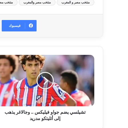
منتخب مصر و المغرب
منتخب مصر والمغرب
منتخب مصر
فيسبوك
تشيلسي يضم جواو فيليكس .. وجالاغر يذهب
إلى أتليتكو مدريد