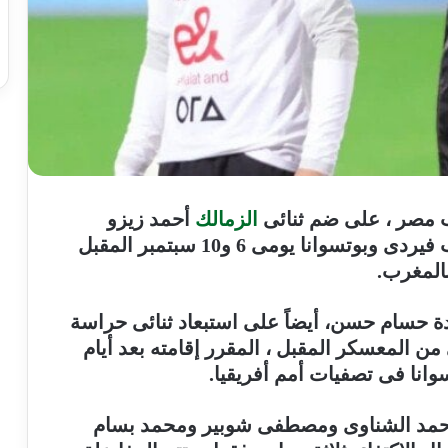
ب مصر ، على ضم ثنائى
الزمالك
أحمد زيزو
وناصر ماهر لقائمة المنتخب لمباراتى كاب فيردى وبوتسوانا يومى 6 و10 سبتمبر المقبل
ادة حسام حسن، أيضاً على استبعاد ثنائى حراسة
المعسكر المقبل ، المقرر إقامته بعد أيام
وانا فى تصفيات أمم أفريقيا.
أحمد الشناوى ومصطفى شوبير ومحمد بسام