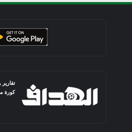
تقارير 
كورة م