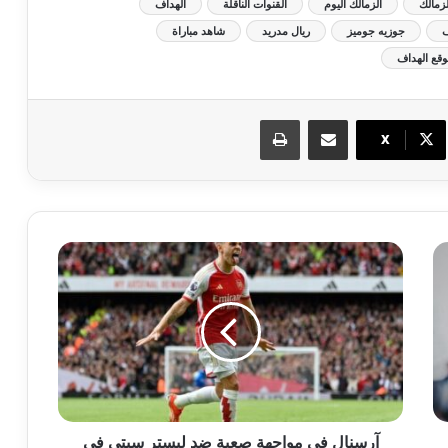
لزمالك
الزمالك اليوم
القنوات الناقلة
الهداف
ف
جوزيه جوميز
ريال مدريد
شاهد مباراة
قع الهداف
مشاركة عبر البريد
طباعة
X
آرسنال في مواجهة صعبة ضد ليستر سيتي في