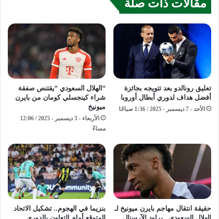
مقالات ذات صلة
تعليق رونالدو بعد تتويجه بجائزة
“الهلال السعودي “يقتنص صفقة
أفضل هداف لدوري أبطال أوروبا
شراء كينجسلي كومان من بايرن
ميونيخ
الأحد - 7 ديسمبر - 2025 / 1:36 صباحًا
الأربعاء - 3 ديسمبر - 2025 / 12:06
مساءً
حقيقة انتقال مهاجم بايرن ميونيخ لـ
بنزيما في الهجوم.. تشكيل الاتحاد
الهلال السعودي.. يراود الآرسنال
المتوقع أمام التعاون بالدوري