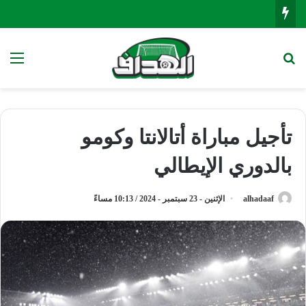
بحث عن
الق
تأجيل مباراة أتالانتا وكومو
بالدوري الإيطالي
alhadaaf
الإثنين - 23 سبتمبر - 2024 / 10:13 مساءً