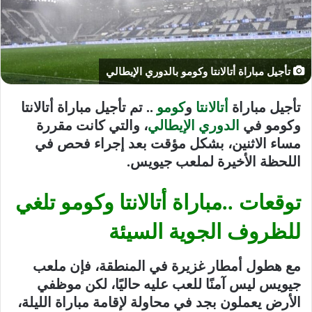
تأجيل مباراة أتالانتا وكومو بالدوري الإيطالي
تأجيل مباراة
أتالانتا
و
كومو
.. تم تأجيل مباراة أتالانتا
وكومو في
الدوري الإيطالي
، والتي كانت مقررة
مساء الاثنين، بشكل مؤقت بعد إجراء فحص في
اللحظة الأخيرة لملعب جيويس.
توقعات ..مباراة أتالانتا وكومو تلغي
للظروف الجوية السيئة
مع هطول أمطار غزيرة في المنطقة، فإن ملعب
جيويس ليس آمنًا للعب عليه حاليًا، لكن موظفي
الأرض يعملون بجد في محاولة لإقامة مباراة الليلة،