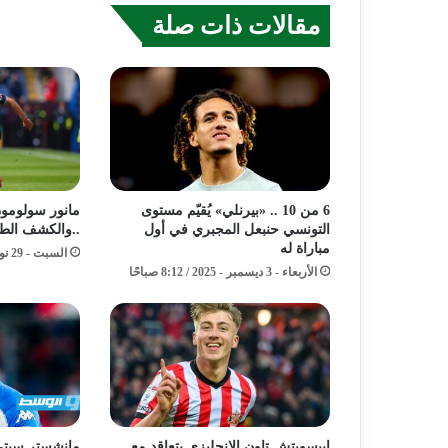
مقالات ذات صلة
6 من 10 .. «بيرنلي» يُقيّم مستوى
مانور سولومون 
التونسي حنبعل المجبري في أول
..والكشف الط
مباراة له
السبت - 29 نوفمبر - 2025 / 4:50 مساءً
الأربعاء - 3 ديسمبر - 2025 / 8:12 صباحًا
إيبسويتش تاون الانجليزي يتعاقد مع
مانشستر سيتي