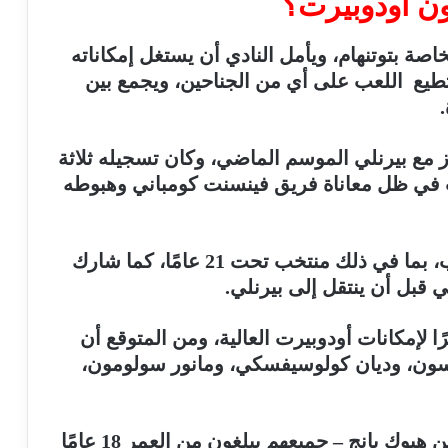
سون أودوبيرت؟
اصة بتوتنهام، ويأمل النادي أن يستغل إمكاناته
تطيع اللعب على أي من الجناحين، ويجمع بين
لممتاز مع بيرنلي الموسم الماضي، وكان تسجيله ثلاثة
اب في ظل معاناة فريق فينسنت كومباني وهبوطه
ولعب أودوبيرت مع منتخب فرنسا للشباب، بما في ذلك منتخب تحت 21 عامًا، كما شارك
ًا لإمكانات أودوبيرت العالية، ومن المتوقع أن
سون، وديان كولوسيفسكي، ومانور سولومون،
وانضم أرشي جراي ولوكاس بيرجفال ومين هيوك يانج – جميعهم يبلغون من العمر 18 عامًا