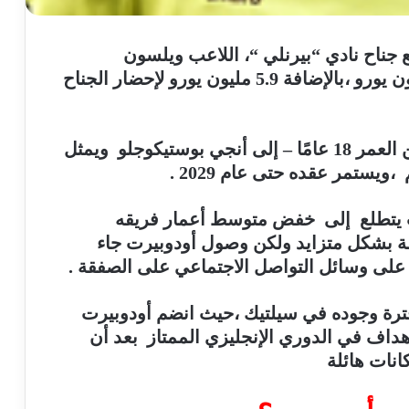
ع جناح نادي “بيرنلي “، اللاعب ويلسون
أودوبيرت ،بصفقة قيمتها قيمتها 29.4 مليون يورو ،بالإضافة 5.9 مليون يورو لإحضار الجناح
ووقع اللاعب ويلسون أودوبيرت ،البالغ من العمر 18 عامًا – إلى أنجي بوستيكوجلو ويمثل
يستمر عقده حتى عام 2029 .
ث يتطلع إلى خفض متوسط أعمار فريقه
لة بشكل متزايد ولكن وصول أودوبيرت جاء
 على وسائل التواصل الاجتماعي على الصفقة .
رة وجوده في سيلتيك ،حيث انضم أودوبيرت
داف في الدوري الإنجليزي الممتاز بعد أن
نات هائلة