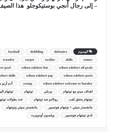
– إلى رجال أنجي بوستيكوجلو هذا الصيف 
الوسوم
defensive
dribbling
football
transfer
target
tackles
skills
rumor
ert goal
wilson odobert but
wilson odobert all goals
obert skills
wilson odobert psg
wilson odobert paris
wilson odobert welcome to burnley
young
آدم أزنو م
اهداف ميدو مع توتنهام
بيرنلي
توتنهام
توتنهام الي
توتنهام يحقق لقب
رونالدو ضد توتنهام
عدد بطولات توتنه
مانشستر سيتي × توتنهام هوتسبير
مانشستر سيتي وتوتنهام
نادي توتنهام هوتسبير
ويلسون أودوبيرت