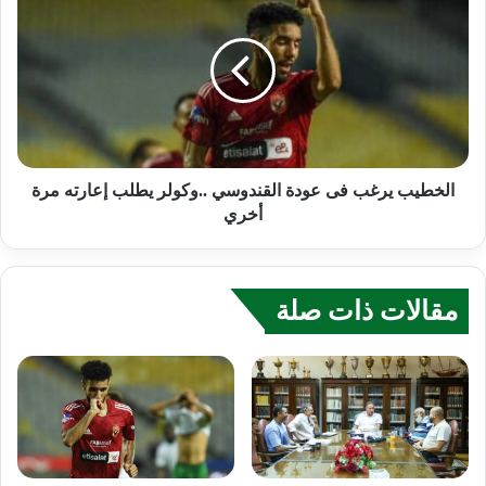
الخطيب يرغب فى عودة القندوسي ..وكولر يطلب إعارته مرة
أخري
مقالات ذات صلة