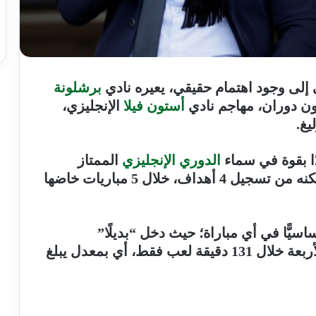
لى وجود اهتمام حقيقي، يعيره نادي
برشلونة
ون دوران، مهاجم نادي
أستون فيلا
الإنجليزي،
يغ.
الدوري الإنجليزي
الممتاز
“بريميرليغ” هذا الموسم 2024-25؛ بعد تمكنه من تسجيل 4 أهداف، خلال 5 مباريات خاضها
يًّا في أي مباراة؛ حيث دخل “بديلًا”
بالمواجهات الخمس، وقد سجّل أهدافه الأربعة خلال 131 دقيقة لعب فقط، أي بمعدل يبلغ