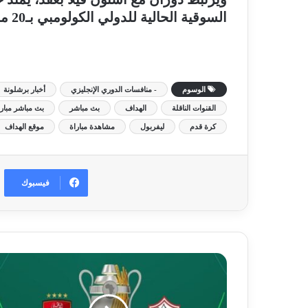
السوقية الحالية للدولي الكولومبي بـ20 مليون يورو.
الوسوم
- منافسات الدوري الإنجليزي
أخبار برشلونة
القنوات الناقلة
الهداف
بث مباشر
بث مباشر مبارا
كرة قدم
ليفربول
مشاهدة مباراة
موقع الهداف
فيسبوك