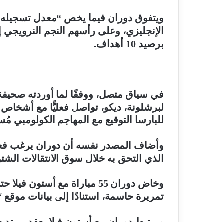
ويتفوق دوران فيما يخص “معدل تسجيله 
الإنجليزي، وعلى رأسهم النجم النرويجي إير
برصيد 10 أهداف.
في سياق متصل، ووفقًا لما أوردته صحيفة “
لبرشلونة، ديكو، تواصل فعليًّا مع أشخاص 
للبارسا التوقيع مع المهاجم الكولومبي مُستق
وأضاف المصدر نفسه أن دوران يرغب فعليًّا
الذي التحق به خلال سوق الانتقالات الشتوية 2023، قادمًا من شيكاغو فاير الأ
تمريرة حاسمة، استنادًا إلى بيانات موقع 