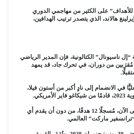
للأهداف” على الكثير من مهاجمي الدوري
لينغ هالاند، الذي يتصدر ترتيب الهدافين،
إل ناسيونال” الكتالونية، فإن المدير الرياضي
مُقرَبين من دوران، في تحرك جاد، قد يمهد
بلًا.
 في الانضمام إلى نادٍ أكبر من أستون فيلا،
مريكي.
وخاض دوران 55 مباراة مع أستون فيلا حتى الآن، مُسجلًا 12 هدفًا، من دون أن يقدم أي
“ترانسفير ماركت” العالمي.
ويرتبط دوران مع أستون فيلا بعقد، يمتد حتى 30 يونيو/ حزيران 2028، وتُقدَر القيمة