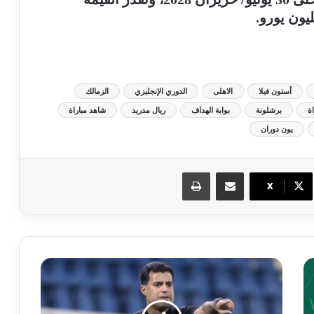
أستون فيلا
الاهلى
الدوري الإنجليزي
الزمالك
ة
برشلونة
بوابة الهداف
ريال مدريد
شاهد مباراة
يون دوران
مشاركة عبر البريد
طباعة
X