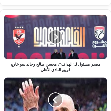
مصدر مسئول لـ"الهداف": محسن صالح وخالد بيبو خارج
فريق النادي الأهلي