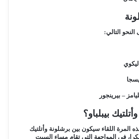
ونة
النحو التالي:
ليكوي
سجا
يامز – بيرينجور
تلتيك بيبلباو؟
ه المرة اللقاء سيكون بين برشلونة وأتلتيك
كرا، في المواجهة التي تقام مساء السبت