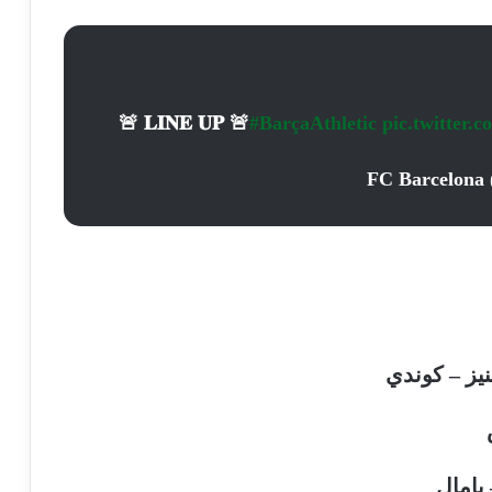
🚨 𝐋𝐈𝐍𝐄 𝐔𝐏 🚨
#BarçaAthletic
pic.twitte
يز – كوندي
يامال