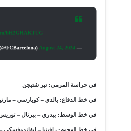
r.com/bH2GHAKTUG
August 24, 2024
— FC Barcelona (@FCBarcelona)
في حراسة المرمى: تير شتيجن
في خط الدفاع: بالدي – كوبارسي – مارتين
في خط الوسط: بيدري – بيرنال – توريس
في خط الهجوم: رافينيا – ليفاندوفسكي – 