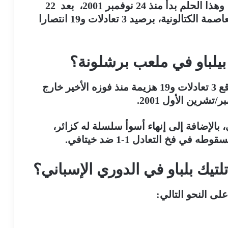
ومازال أتلتيك يحلم بالفوز على برشلونة وهذا الحلم بدأ منذ 24 نوفمبر 2001، بعد 22
مباراة زيارة دون أن يحقق إى فوز من العاصمة الكتالونية، برصيد 3 تعادلات و19 انتصارا
 بيلباو في ملعب برشلونة؟
وخاض أتلتيك ضد برشلونة 22 مياراة بواقع 3 تعادلات و19 هزيمة منذ فوزه الأخير خارج
 بالإضافة إلى إنهاء أسوأ سلسلة له كزائر،
 فخ التعادل 1-1 ضد خيتافي.
تيك بلباو في الدوري الإسباني؟
على النحو التالي: