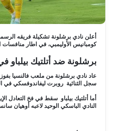
أعلن نادي
برشلونة
تشكيلة فريقه الرسمي
كومبانيس الأوليمبي، في اطار منافسات الم
برشلونة ضد أتلتيك بيلباو في 
عاد نادي برشلونة من ملعب فالنسيا بفوز
سجل الثنائية روبرت ليفاندوفسكي في الدقيقتين 49 و49 ع
أما أتلتيك بيلباو سقط في فخ التعادل ال
النادي الباسكي الوحيد لاعبه أوهيان سان