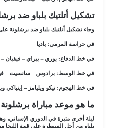
تشكيل أتلتيك بلباو ضد برشل
وجاء تشكيل أتلتيك بلباو ضد برشلونة على 
في حراسة المرمى: باديا
في خط الدفاع: يوري – ييراي – فيفيان – 
في خط الوسط: برادوس – سانسيت – في
في خط الهجوم: نيكو ويليامز – إينياكي ويل
ما هو موعد مباراة برشلونة وأ
ليلة أخرى مثيرة في الدوري الإسباني، وهذ
بلباو من أجل السيطرة على قمة الليجا مب