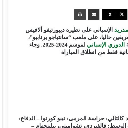
مشاركة عبر البريد
طباعة
X
مدريد
الإسباني على نظيره ديبورتيفو ألافيس
ذي يجمع الفريقين حاليا، على ملعب “سانتياجو برنابيو”،
ة
الدوري الإسباني
لموسم 2024-2025. وجاء
كالتالي: حراسة المرمى: تيبو كورتوا – الدفاع:
الوسط: فالفيردي، تشواميني، بيلينجهام –