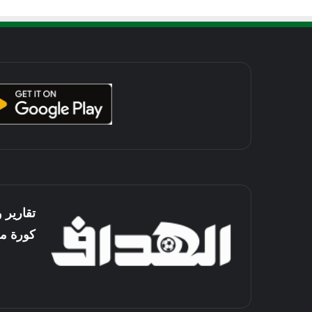
تقارير 
كورة م