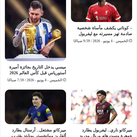
– كوناتي يكشف مأساة شخصية
صادمة تهز مسيرته مع ليفربول
الخميس - 4 يونيو - 2026 / 9:59 صباحًا
ميسي يدخل التاريخ بجائزة أميرة
أستورياس قبل كأس العالم 2026
الخميس - 4 يونيو - 2026 / 7:59 صباحًا
ميركاتو ناري.. ليفربول يطارد
ميركاتو مشتعل.. أرسنال يطارد
جوهرة وست هام وريال مدريد
ألفاريز ومانشستر يونايتد يقترب