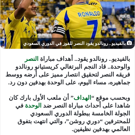
بالفيديو.. رونالدو يقود النصر للفوز في الدوري السعودي
بالفيديو.. رونالدو يقود.. أهداف مباراة
النصر
والوحدة.. قاد النجم البرتغالي كريستيانو رونالدو
فريقه النصر لتحقيق انتصار مميز على أرضه ووسط
جماهيره، مساء اليوم، على الوحدة بهدفين دون رد.
وبحسب موقع “
الهداف
” أن ملعب الأول بارك كان
شاهدا على أحداث مباراة النصر ضد
الوحدة
في
الجولة الخامسة ببطولة الدوري السعودي
للمحترفين “دوري روشن”، والتي انتهت بتفوق
العالمي بهدفين نظيفين.