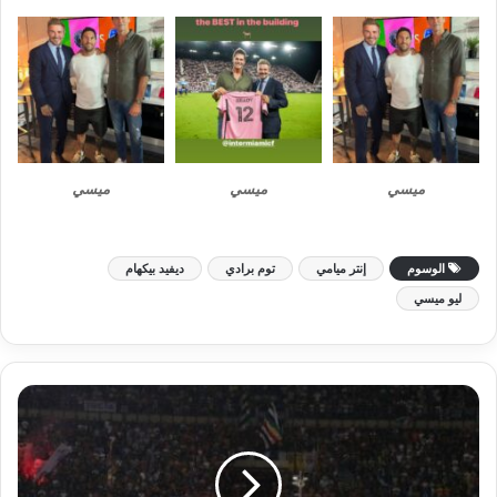
ميسي
ميسي
ميسي
الوسوم
إنتر ميامي
توم برادي
ديفيد بيكهام
ليو ميسي