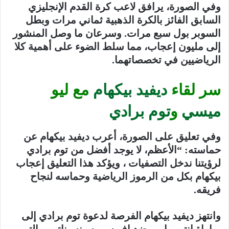
وفي الصورة، يرافق لاعب كرة القدم الإنجليزي
السابق الفائز بالكرة الذهبية ثماني مرات وبطل
السوبر بول سبع مرات. وسرعان ما وصل المنشور
إلى مليون إعجاب، مما سلط الضوء على أهمية كلا
الرياضيين في تخصصاتهما.
سر لقاء
ديفيد بيكهام
مع ليو
ميسي
و
توم برادي
وفي تعليق على الصورة، أعرب ديفيد بيكهام عن
حماسته: “الأعظم، لا يوجد أفضل من توم برادي
لرؤيتنا ندخل التصفيات ، ويؤكد هذا التعليق إعجاب
بيكهام بكل من الرموز الرياضية وحماسه لنجاح
فريقه.
وانتهز ديفيد بيكهام الفرصة لدعوة توم برادي إلى
مباراة إنتر ميامي ضد إف سي سينسيناتي، والتي