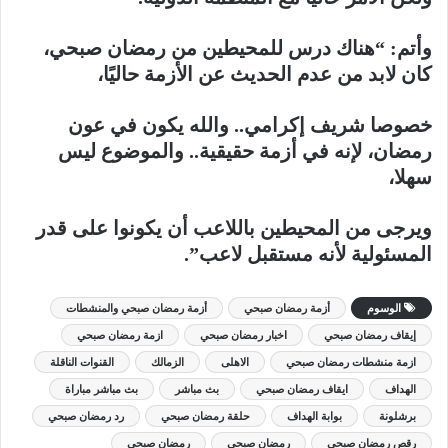
وأتم: “هناك درس للمحيطين من رمضان صبحي،
كان لابد من عدم الحديث عن الأزمة حاليًا،
خصوصا شريف إكرامي.. والله يكون في عون
رمضان، لإنه في أزمة حقيقية.. والموضوع ليس
سهلا،
ويرجى من المحيطين باللاعب أن يكونوا على قدر
المسئولية لأنه مستقبل لاعب”.
الوسوم
أزمة رمضان صبحي
أزمة رمضان صبحي والمنشطات
إيقاف رمضان صبحي
اخبار رمضان صبحي
ازمة رمضان صبحي
ازمة منشطات رمضان صبحي
الاهلى
الزمالك
القنوات الناقلة
الهداف
ايقاف رمضان صبحي
بث مباشر
بث مباشر مباراة
برشلونة
بوابة الهداف
حلقة رمضان صبحي
رد رمضان صبحي
رقص رمضان صبحي
رمضان صبحى
رمضان صبحي