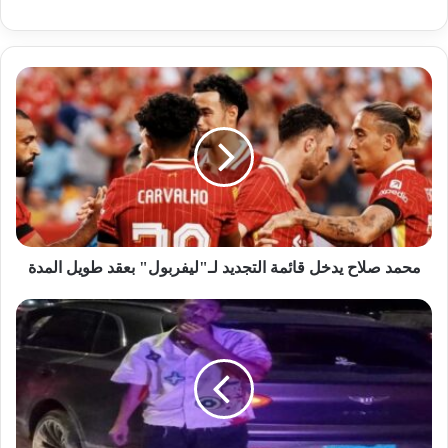
محمد صلاح يدخل قائمة التجديد لـ"ليفربول" بعقد طويل المدة