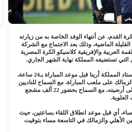
يقي
رة القدم، عن أنتهاء الوفد الخاصة به من زيارته
لقليلة الماضية، وذلك بعد الاجتماع مع الشركة
مة العربية والإفريقية كلاسيكو الكرة المصرية
 التي تستضيفه المملكة نهاية الشهر الجاري
.
وشهدت نتائج هذه الزيارة استلاما كافيا لإستاد المملكة أرينا قبل موعد المباراة بـ24 ساعة،
لزمالك على ملعب المباراة، مع السماح للناديين
فقط زيارة الإستاد ليلة المباراة والسير على أرضيته، مع السماح بحضور 22 ألف مشجع
العلوية
.
اء، أي قبل موعد انطلاق اللقاء بساعتين، حيث
بين الأهلي والزمالك في التاسعة مساء بتوقيت